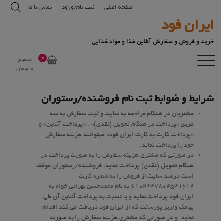
رش
modal-check
صفحه اصلی
ثبت نام/ورود
تماس با ما
ه
ایران فود
حتوا
خرید و فروش و سفارش آنلاین غذا و مواد غذایی
0
مجموع
0
تومان
شرایط و ضوابط ثبت نام فروشنده/رستوران
مشتریان در هنگام مراجعه به سایت و ثبت سفارش به سه
طریق «پرداخت در هنگام تحویل (نقدی)» ، «پرداخت آنلاین» و
«پرداخت کارت به کارت ایران فود» می­توانند هزینه سفارش
خود را پرداخت نماید.
در صورتی که مشتری هزینه سفارش را به صورت پرداخت در
هنگام تحویل (نقدی) پرداخت نماید، فروشنده/رستوران موظف
است درصد سایت از فروش را به شماره کارت
6104337804531612 به نام محمدحسن بهرامی خواه به
ایران فود پرداخت نماید و یا نسبت به پرداخت آنلاین آن طی
پیامک واریز پورسانت که از ایران فود دریافت می کند اقدام
نماید. و در صورتی که مشتری هزینه سفارش را به صورت