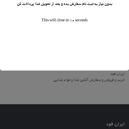
فروشنده/رستوران موظف است سفارش را در اسرع وقت و با
بدون نیاز به ثبت نام سفارش بده و بعد از تحویل غذا پرداخت کن
کیفیت مطلوب به مشتری تحویل نماید. در غیر اینصورت کلیه
خسارات آن به عهده فروشنده/رستوران می­باشد. و سایت
درصد پورسانت خود را در حساب فروشنده (رستوران) لحاظ می
This will close in
10
seconds
نماید.
ایران فود چند نوع طرح و اشتراک برای فروشندگان/رستوران
ها مهیا کرده که رستوران/فروشندگان می توانند بنا به دلخواه
خود یکی از اشتراک ها که به صورت زیر نشان داده شده است
را در مراحل بعدی ثبت نام انتخاب نمایند.
ایران فود
خرید و فروش و سفارش آنلاین غذا و مواد غذایی
ایران فود