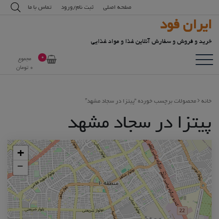
رش
modal-check
صفحه اصلی
ثبت نام/ورود
تماس با ما
ه
ایران فود
حتوا
خرید و فروش و سفارش آنلاین غذا و مواد غذایی
0
مجموع
0
تومان
خانه
محصولات برچسب خورده “پیتزا در سجاد مشهد”
پیتزا در سجاد مشهد
+
−