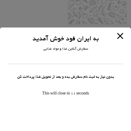
پرسی
به ایران فود خوش آمدید
ساندویچ همبرگر
سفارش آنلاین غذا و مواد غذایی
امتیاز
0
414,000
تومان
از
5
مشاهده جزئیات
ساندویچ
بدون نیاز به ثبت نام سفارش بده و بعد از تحویل غذا پرداخت کن
همبرگر
عدد
افزودن به سبد خرید
This will close in
11
seconds
فروشگاه:
فست فود نوشین - مشهد سجاد
0
خارج