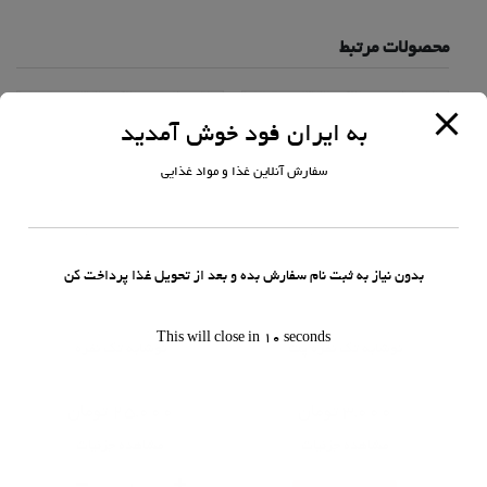
محصولات مرتبط
به ایران فود خوش آمدید
سفارش آنلاین غذا و مواد غذایی
بدون نیاز به ثبت نام سفارش بده و بعد از تحویل غذا پرداخت کن
نوشیدنی
نوشیدنی
This will close in
10
seconds
نوشابه تک نفره پت
نوشابه تک نفره
امتیاز
امتیاز
0
0
3,000
تومان
25,000
تومان
از
از
5
5
مشاهده جزئیات
مشاهده جزئیات
نوشابه