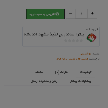
دوغ
افزودن به سبد خرید
تک
نفره
عدد
فروشگاه
پیتزا ساندویچ لذیذ مشهد اندیشه
0
خارج
دسته:
نوشیدنی
از
برچسب:
فست فود لذیذ ایران فود
5
توضیحات
نظرات (0)
منطقه
پیشنهادات بیشتر
زمان و محدوده ارسال