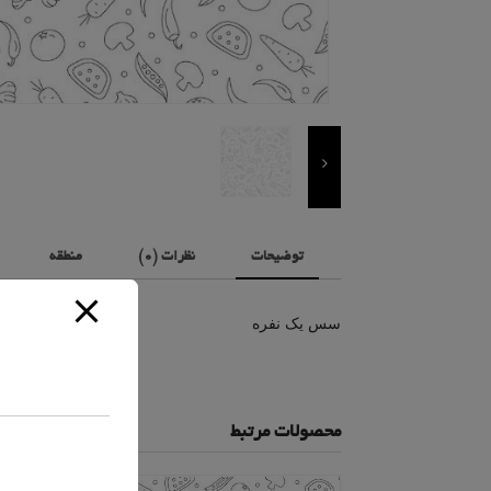
توضیحات
نظرات (0)
منطقه
سس یک نفره
محصولات مرتبط