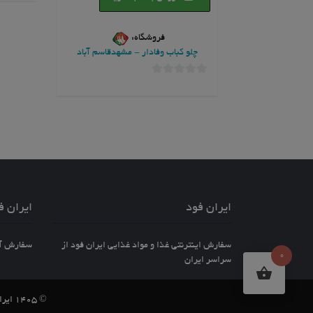
فروشگاه:
چلو کباب وفادار - مشهدقاسم آباد
0
خارج
از
5
ایران فود
ایران ف
سفارش اینترنتی غذا و مواد غذایی ایران فود از
سفارش آنل
0
سراسر ایران
© 1405 ایران فود کلیه حقوق مادی و معنوی این پوسته محفوظ است.