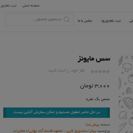
modal-check
صفحه اصلی
ثبت نام/ور
Products
search
ی
ثبت نام/ورود
تماس با ما
سس مایونز
نظر خود را ثبت کنید.
3,000
تومان
سس یک نفره
در حال حاضر تعطیل هستیم و امکان سفارش آنلاین نیست
دسته:
پیش غذا
برچسب:
پیتزا ساندویچ کارن - مشهد قاسم آباد چهارراه مخابرات