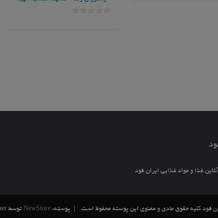
0
خارج
از
5
ود
این غذا و مواد غذایی ایران فود
|
پوسته:
NewStore
توسط ThemeFarmer