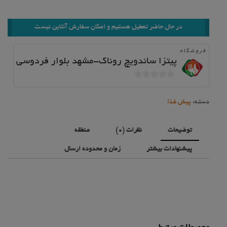
در حال حاضر تعطیل هستیم و امکان سفارش آنلاین نیست
فروشگاه
پیتزا ساندویچ روناک-مشهد بلوار فردوسی
0
خارج
دسته:
پیش غذا
از
5
توضیحات
نظرات (0)
منطقه
پیشنهادات بیشتر
زمان و محدوده ارسال