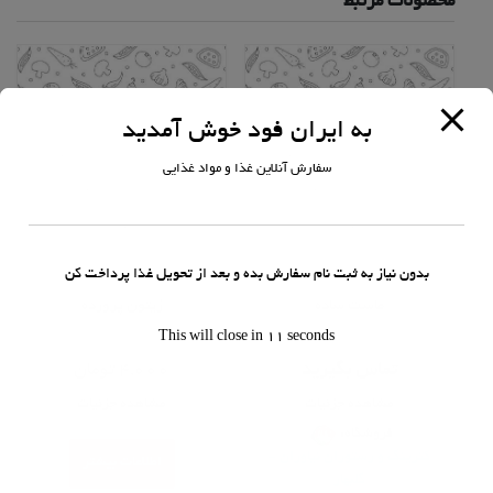
محصولات مرتبط
به ایران فود خوش آمدید
سفارش آنلاین غذا و مواد غذایی
بدون نیاز به ثبت نام سفارش بده و بعد از تحویل غذا پرداخت کن
پیش غذا
پیش غذا
ماست ساده
زیتون پرورده
This will close in
11
seconds
امتیاز
امتیاز
0
0
تماس بگیرید
4,000
تومان
از
از
5
5
مشاهده جزئیات
مشاهده جزئیات
فروشگاه:
کترینگ و رستوران نیاوران -
اطلاعات بیشتر
گلبهار