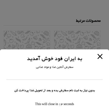
محصولات مرتبط
به ایران فود خوش آمدید
سفارش آنلاین غذا و مواد غذایی
ساندویچ
ساندویچ
مخلوط جگر بندری
قارچ برگر
بدون نیاز به ثبت نام سفارش بده و بعد از تحویل غذا پرداخت کن
امتیاز
امتیاز
0
0
7,000
تومان
8,000
تومان
This will close in
11
seconds
از
از
5
5