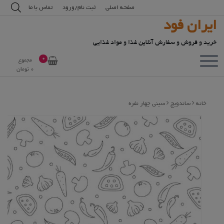
رش
modal-check
صفحه اصلی
ثبت نام/ورود
تماس با ما
ه
ایران فود
حتوا
خرید و فروش و سفارش آنلاین غذا و مواد غذایی
0
مجموع
0
تومان
خانه
ساندویچ
سینی چهار نفره