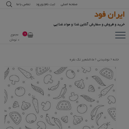
رش
modal-check
صفحه اصلی
ثبت نام/ورود
تماس با ما
ه
ایران فود
حتوا
خرید و فروش و سفارش آنلاین غذا و مواد غذایی
0
مجموع
0
تومان
خانه
نوشیدنی
ماءالشعیر تک نفره