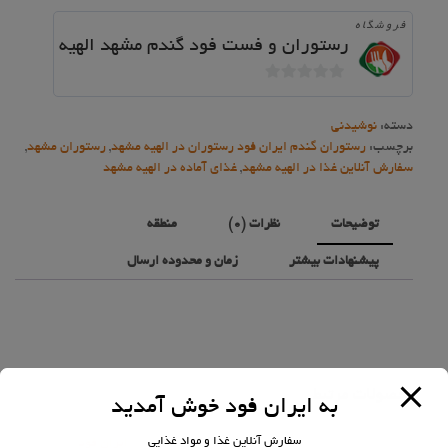
عدد
فروشگاه
رستوران و فست فود گندم مشهد الهیه
0
خارج
دسته:
نوشیدنی
از
برچسب:
رستوران گندم ایران فود رستوران در الهیه مشهد
,
رستوران مشهد
,
5
سفارش آنلاین غذا در الهیه مشهد
,
غذای آماده در الهیه مشهد
توضیحات
نظرات (0)
منطقه
پیشنهادات بیشتر
زمان و محدوده ارسال
محصولات مرتبط
به ایران فود خوش آمدید
سفارش آنلاین غذا و مواد غذایی