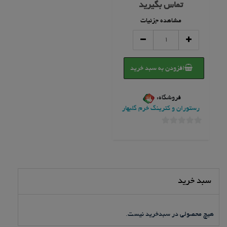
0
تماس بگیرید
از
5
مشاهده جزئیات
دوغ
تک
نفره
عدد
افزودن به سبد خرید
فروشگاه:
رستوران و کترینگ خرم گلبهار
0
خارج
از
5
سبد خرید
هیچ محصولی در سبدخرید نیست.