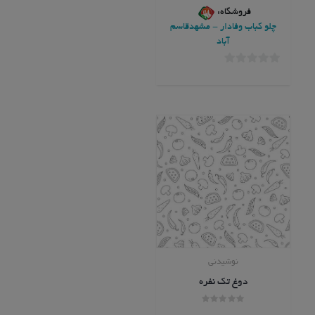
فروشگاه:
چلو کباب وفادار - مشهدقاسم
آباد
0
خارج
از
5
نوشیدنی
دوغ تک نفره
امتیاز