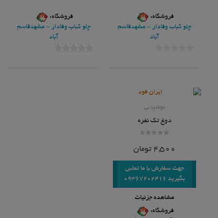
فروشگاه:
فروشگاه:
چلو کباب وفادار - مشهدقاسم
چلو کباب وفادار - مشهدقاسم
آباد
آباد
0
0
خارج
خارج
از
از
5
5
نوشیدنی
دوغ تک نفره
امتیاز
0
4,500
تومان
از
5
جهت سفارش با ما تماس
بگیرید 09367202416
مشاهده جزئیات
فروشگاه: