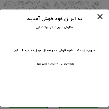
به ایران فود خوش آمدید
سفارش آنلاین غذا و مواد غذایی
بدون نیاز به ثبت نام سفارش بده و بعد از تحویل غذا پرداخت کن
نوشیدنی
نوشیدنی
دوغ تک نفره
نوشابه خانواده
This will close in
10
seconds
امتیاز
امتیاز
0
0
25,000
تومان
57,000
تومان
از
از
5
5
مشاهده جزئیات
مشاهده جزئیات
دوغ
نوشابه
تک
خانواده
نفره
عدد
عدد
افزودن به سبد خرید
افزودن به سبد خرید