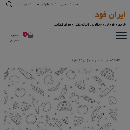
رش
modal-check
صفحه اصلی
ثبت نام/ورود
تماس با ما
ه
ایران فود
حتوا
خرید و فروش و سفارش آنلاین غذا و مواد غذایی
0
مجموع
0
تومان
خانه
پیتزا
پیتزا پپرونی دو نفره