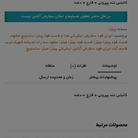
کالباس تند پپرونی + قارچ + دلمه
در حال حاضر تعطیل هستیم و امکان سفارش آنلاین نیست
دسته:
پیتزا
برچسب:
ایران فود سفارش اینترنتی غذا و فست فود پیتزا ساندویچ مشهد
,
فست فود پیتزا میتزا
,
فست فود پیتزا میتزا مشهد سه راه اندیشه شهرک غرب
قاسم آباد ایران فود سفارش آنلاین اینترنتی پیتزا میتزا ساندویچ
توضیحات
نظرات (0)
منطقه
پیشنهادات بیشتر
زمان و محدوده ارسال
کالباس تند پپرونی + قارچ + دلمه
محصولات مرتبط