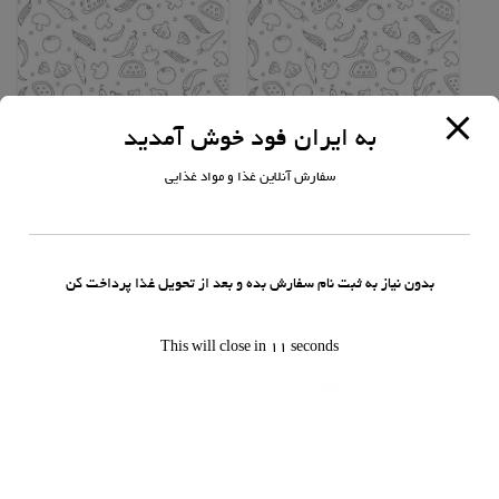
به ایران فود خوش آمدید
سفارش آنلاین غذا و مواد غذایی
پیتزا
پیتزا
پیتزا مخصوص سرآشپز مینی
پیتزا رویال مکزیکین
بدون نیاز به ثبت نام سفارش بده و بعد از تحویل غذا پرداخت کن
امتیاز
امتیاز
0
0
28,000
تومان
170,000
تومان
از
از
This will close in
11
seconds
5
5
مشاهده جزئیات
مشاهده جزئیات
پیتزا
فروشگاه:
رویال
پیتزا ساندویچ روناک-مشهد بلوار
مکزیکین
فردوسی
عدد
افزودن به سبد خرید
0