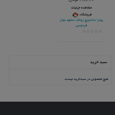
28,000
تومان
از
5
مشاهده جزئیات
فروشگاه:
پیتزا ساندویچ روناک-مشهد بلوار
فردوسی
0
خارج
از
5
سبد خرید
هیچ محصولی در سبدخرید نیست.