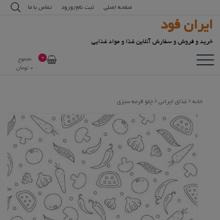
رش
modal-check
صفحه اصلی
ثبت نام/ورود
تماس با ما
ه
ایران فود
حتوا
خرید و فروش و سفارش آنلاین غذا و مواد غذایی
0
مجموع
0
تومان
خانه
غذای ایرانی
چلو قرمه سبزی