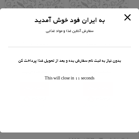
به ایران فود خوش آمدید
سفارش آنلاین غذا و مواد غذایی
غذای ایرانی
غذای ایرانی
چلو اکبر جوجه
چلو ماهی قزل آلا
امتیاز
امتیاز
بدون نیاز به ثبت نام سفارش بده و بعد از تحویل غذا پرداخت کن
0
0
تماس بگیرید
تماس بگیرید
از
از
5
5
مشاهده جزئیات
مشاهده جزئیات
This will close in
11
seconds
اطلاعات بیشتر
اطلاعات بیشتر
فروشگاه:
فروشگاه:
رستوران ناهارخوران
رستوران ناهارخوران
0
0
خارج
خارج
از
از