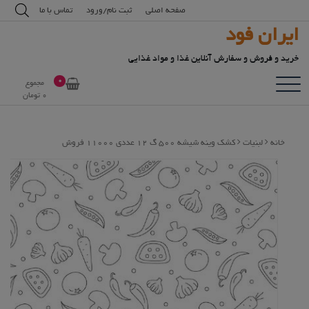
رش
modal-check
صفحه اصلی
ثبت نام/ورود
تماس با ما
ه
ایران فود
حتوا
خرید و فروش و سفارش آنلاین غذا و مواد غذایی
0
مجموع
0
تومان
خانه
لبنیات
کشک وینه شیشه 500 گ 12 عددی 11000 فروش