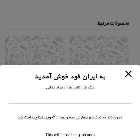
محصولات مرتبط
به ایران فود خوش آمدید
سفارش آنلاین غذا و مواد غذایی
لبنیات
لبنیات
کشک وینه شیشه 700 گ 12
کشک وینه دبه 900 گ 12
عددی 14000 فروش
عددی 14000 فروش
بدون نیاز به ثبت نام سفارش بده و بعد از تحویل غذا پرداخت کن
امتیاز
امتیاز
0
0
126,000
تومان
156,000
تومان
This will close in
11
seconds
از
از