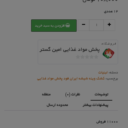
12 عددی
کشک
افزودن به سبد خرید
وینه
شیشه
500
فروشگاه
گ
پخش مواد غذایی امین گستر
12
عددی
0
11000
فروش
خارج
دسته:
لبنیات
عدد
از
برچسب:
کشک وینه شیشه ایران فود پخش مواد غذایی
5
توضیحات
نظرات (0)
منطقه
پیشنهادات بیشتر
محدوده ارسال
11000 فروش