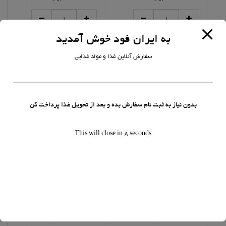
دوغ
زیتون
خانواده
عدد
عدد
به ایران فود خوش آمدید
افزودن به سبد
افزودن به سبد
خرید
خرید
سفارش آنلاین غذا و مواد غذایی
بدون نیاز به ثبت نام سفارش بده و بعد از تحویل غذا پرداخت کن
This will close in
7
seconds
پیش غذا
غذای ایرانی
سالاد فصل
سبزی پلو با ماهی
امتیاز
امتیاز
0
0
20,000
تومان
345,000
تومان
از
از
5
5