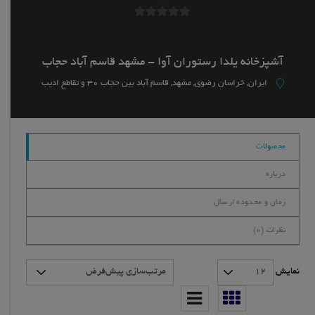
0
خارج
از
آشپزخانه یلدا رستوران آوا - مشهد قاسم آباد حجاب
5
ایران, خراسان رضوی, مشهد, قاسم آباد بین حجاب 30 و تقاطع ادیب
محصولات
درباره
زمان و محدوده ارسال
نظرات (
0
)
نمایش