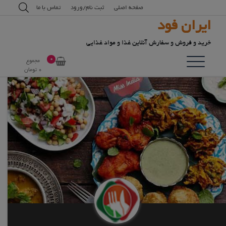
رش
modal-check
صفحه اصلی
ثبت نام/ورود
تماس با ما
ه
ایران فود
حتوا
خرید و فروش و سفارش آنلاین غذا و مواد غذایی
0
مجموع
0
تومان