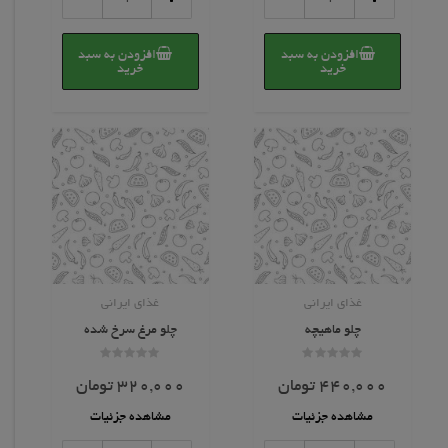
کوبیده
ماهی
اقتصادی
قزل
عدد
آلا
افزودن به سبد
افزودن به سبد
خرید
خرید
عدد
غذای ایرانی
غذای ایرانی
چلو ماهیچه
چلو مرغ سرخ شده
امتیاز
امتیاز
0
0
440,000
تومان
320,000
تومان
از
از
5
5
مشاهده جزئیات
مشاهده جزئیات